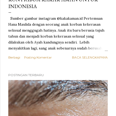
INDONESIA
Sumber gambar instagram @kakakaman.id Pertemuan
Hana Maulida dengan seorang anak korban kekerasan
seksual menggugah hatinya. Anak itu baru berusia tujuh
tahun dan menjadi korban kekerasan seksual yang
dilakukan oleh Ayah kandungnya sendiri. Lebih
menyakitkan lagi, sang anak sebenarnya sudah berusaha
menceritakan apa yang dialaminya. Tetapi tetap saja tak
Berbagi
Posting Komentar
BACA SELENGKAPNYA
ada telinga yang mau sungguh-sungguh mendengar, dan
tak ada orang dewasa yang benar-benar melindunginya.
Pengalaman itu menjadi titik balik dalam hidup Hana. Ia
POSTINGAN TERBARU
pulang dengan dada sesak dan pikiran yang tak tenang.
Malam itu ia menangis, bukan hanya karena perihnya
kisah sang anak, tetapi karena ia menyadari satu
kenyataan pahit: kita sering datang terlambat untuk
menyelamatkan anak-anak. Selama kejadian belum
menimpa buah hati kita sendiri, isu kekerasan seksual
sering dianggap jauh, tabu, atau tidak penting