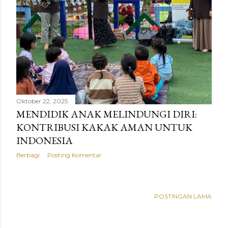
a
n
Oktober 22, 2025
MENDIDIK ANAK MELINDUNGI DIRI:
KONTRIBUSI KAKAK AMAN UNTUK
INDONESIA
Berbagi
Posting Komentar
POSTINGAN LAMA